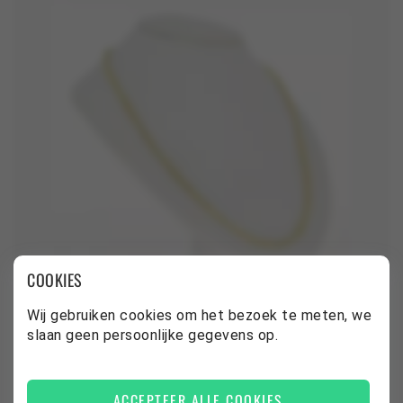
COOKIES
Wij gebruiken cookies om het bezoek te meten, we
slaan geen persoonlijke gegevens op.
ACCEPTEER ALLE COOKIES