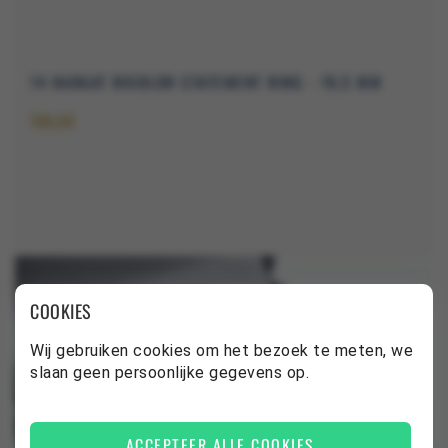
14 KARAAT BICOLOR STATEMENT RING - 19,5 MM
789,00
COOKIES
Wij gebruiken cookies om het bezoek te meten, we
slaan geen persoonlijke gegevens op.
ACCEPTEER ALLE COOKIES