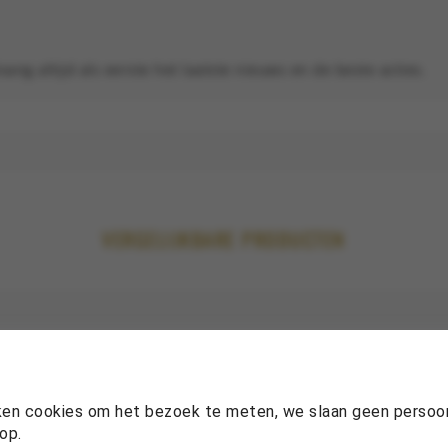
nt
.
vang altijd als eerste het laatste nieuws en de beste acties.
or ANRO gecontroleerd; 375 betekent 9
eschikbaar.
VERGELIJKBARE PRODUCTEN
eloos aan, mits dit technisch en visueel
de bestelling.
ken cookies om het bezoek te meten, we slaan geen persoon
op.