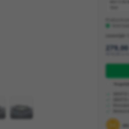
WILT U DE 
Productnu
Voorraa
Levertijd: 
279,00
Of 93,00 in 3
Vergelij
GRATIS 
GRATIS
Persoon
Retourn
9.6
48