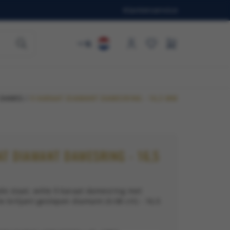
Klantenservice
NL
 DAMES
/
9 KARAAT DIAMANT DAMESRING - 16,5 MM
AT DIAMANT DAMESRING - 16,5
de staat, witte 9 karaat damesring met
e briljant geslepen diamant (0.08 crt) - 16,5